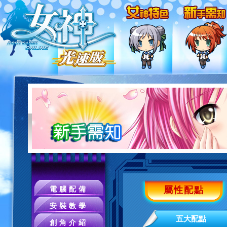
屬性配點
電腦配備
安裝教學
五大配點
創角介紹