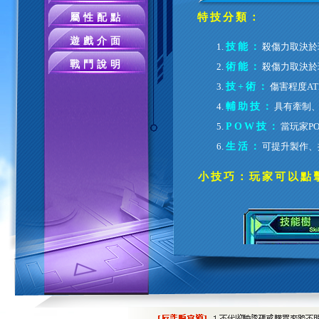
特技分類：
屬性配點
遊戲介面
技能：
殺傷力取決於
戰鬥說明
術能：
殺傷力取決於
技+術：
傷害程度AT
輔助技：
具有牽制
POW技：
當玩家P
生活：
可提升製作、
小技巧：玩家可以點