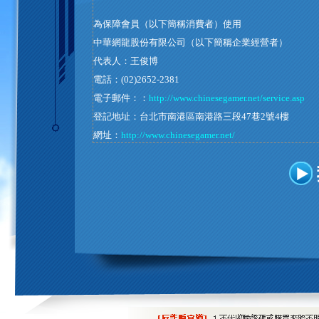
為保障會員（以下簡稱消費者）使用
中華網龍股份有限公司（以下簡稱企業經營者）
代表人：王俊博
電話：(02)2652-2381
電子郵件：：
http://www.chinesegamer.net/service.asp
登記地址：台北市南港區南港路三段47巷2號4樓
網址：
http://www.chinesegamer.net/
統一編號：70541704
提供之「女神Online光速版」（以下簡稱本遊戲）
上，再行使用本服務。
另外，由於此處之條款隨時可能變更，為保障消費者的
第一條、同意之效力及範圍
遊戲服務之申請，若消費者為無行為能力人（如未滿七
未滿十八歲），應得法定代理人之同意。
企業經營者應於官網首頁、遊戲登入頁面或購買頁面以