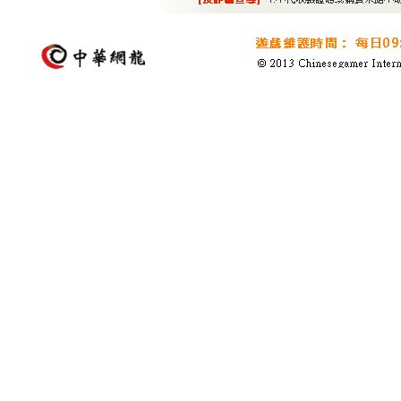
項之規定外，並應於消費者之法定代理人閱讀、瞭解並
為促進兒童及少年身心健全發展，並保障其相關權益，消
類標準下之「輔15級」。
第二條、合約書適用之範圍
企業經營者提供消費者「女神Online光速版」遊戲
權利義務，依本合約條款之約定定之。
第三條、合約之內容
以下視為本合約之一部分，與本合約條款具有相同之效
一、企業經營者有關本遊戲服務之廣告或宣傳內容。
二、計費制遊戲之費率表及遊戲管理規則、規章。
前項合約內容條款如有疑義者，應為消費者有利之解釋
第四條、名詞定義
本合約之名詞定義如下：
一、遊戲服務：係指消費者透過網際網路連線經由企業