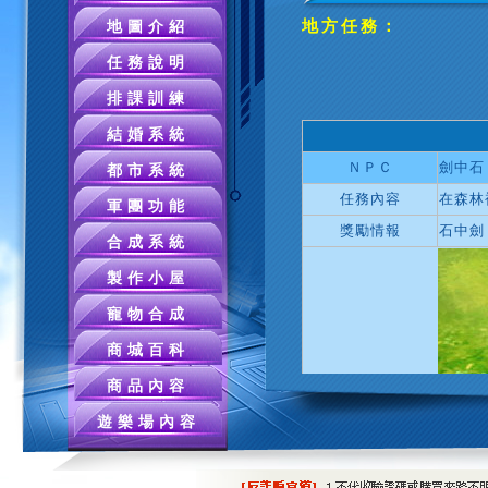
地方任務：
地圖介紹
任務說明
排課訓練
結婚系統
ＮＰＣ
劍中石
都市系統
任務內容
在森林
軍團功能
獎勵情報
石中劍
合成系統
製作小屋
寵物合成
商城百科
商品內容
遊樂場內容