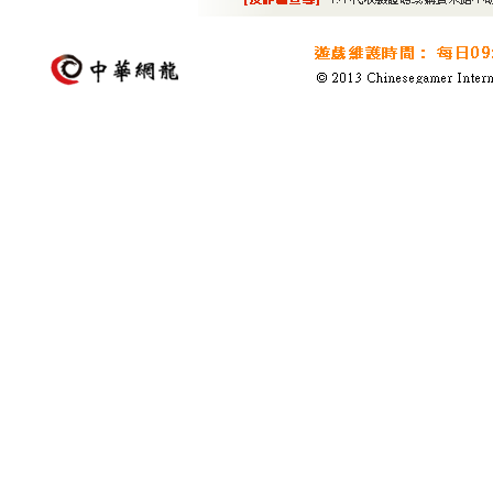
ＮＰＣ
裝寶箱
燈
任務內容
在森林
獎勵情報
精靈劍