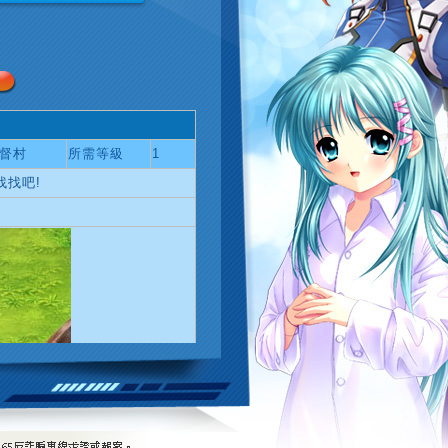
基督村
所需等級
1
找吧!