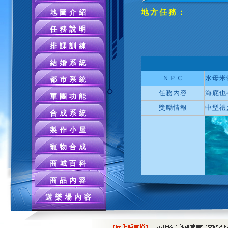
地方任務：
地圖介紹
任務說明
排課訓練
結婚系統
ＮＰＣ
水母米
都市系統
任務內容
海底也
軍團功能
獎勵情報
中型禮
合成系統
製作小屋
寵物合成
商城百科
商品內容
遊樂場內容