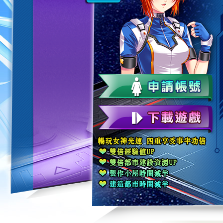
第一次使用時須申請帳號綁定，可
照網址指示流程，進行綁定LINE
一個遊戲帳號最多能綁定三個不同的LI
，進入選角畫面，即可用綁定LINE
。