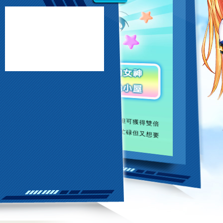
，特別推出「光速版」提供玩家選擇。玩家在遊戲內不但可獲得雙倍
作小屋和建造都市方面的時間也都減半，非常適合生活忙碌但又想要
模式，在每場戰役中，都有不同的地型和目標，玩家必須運用不同的戰
略
才
關卡，敵軍會不定時出現增援部隊，考驗團隊的默契搭配，
強
調
互
助
與
分
工
用往往才是決勝的關鍵。