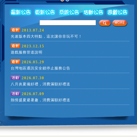
故事起源
2013.07.24
光速版本四大特點，這次讓你非玩不可！
2023.12.15
遊戲服務管道說明
光速優化版本
2026.05.29
為了讓玩家更輕鬆的暢玩女神
經驗值和都市資源，另外在製
台灣地區通訊安全鎖停止服務公告
愉快暢玩女神的玩家。
2026.07.30
按鈕後連結相關申請網頁，按
八月炎夏備好禮，消費滿額好禮送
SLG策略戰鬥
【申請防盜守門員，由此進入】
女神光速版採用SLG戰鬥
能獲得勝利。甚至某些
點擊下方
2026.07.09
帳號。
NE帳號進行解鎖，而一個LINE帳號最多能綁定三個遊戲帳號。
熱情盛夏避暑趣，消費滿額好禮送
的重要性，玩家彼此間的戰術運
完
成
綁
定
後
帳號手機打開LINE應用程式後，掃描畫面中顯示之QRcode進
行
帳
號
登
入
解
鎖